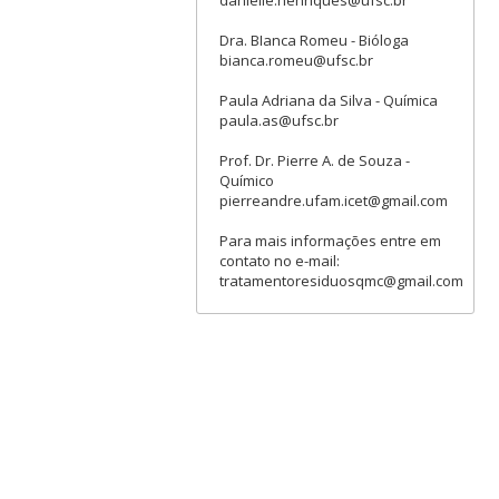
danielle.henriques@ufsc.br
Dra. BIanca Romeu - Bióloga
bianca.romeu@ufsc.br
Paula Adriana da Silva - Química
paula.as@ufsc.br
Prof. Dr. Pierre A. de Souza -
Químico
pierreandre.ufam.icet@gmail.com
Para mais informações entre em
contato no e-mail:
tratamentoresiduosqmc@gmail.com