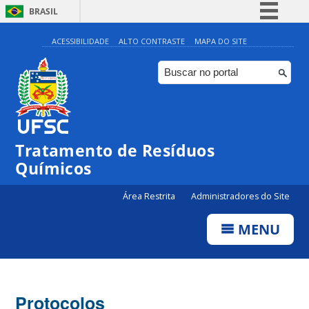
BRASIL
Simplifique!
ACESSIBILIDADE
ALTO CONTRASTE
MAPA DO SITE
Comunica BR
Participe
Acesso à informação
Legislação
Tratamento de Resíduos
Canais
Químicos
Área Restrita
Administradores do Site
MENU
Protocolos