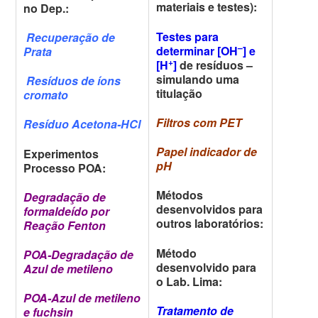
materiais e testes):
no Dep.:
Testes para
Recuperação de
–
determinar [OH
] e
Prata
+
[H
]
de resíduos –
simulando uma
Resíduos de íons
titulação
cromato
Filtros com PET
Resíduo Acetona-HCl
Papel indicador de
Experimentos
pH
Processo POA:
Métodos
Degradação de
desenvolvidos para
formaldeído por
outros laboratórios:
Reação Fenton
Método
POA-Degradação de
desenvolvido para
Azul de metileno
o Lab. Lima:
POA-Azul de metileno
Tratamento de
e fuchsin